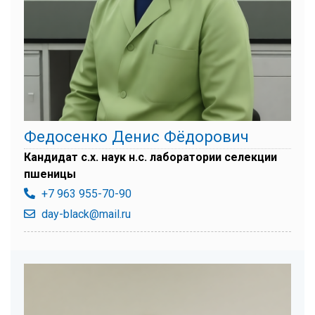
Федосенко Денис Фёдорович
Кандидат с.х. наук н.с. лаборатории селекции
пшеницы
+7 963 955-70-90
day-black@mail.ru