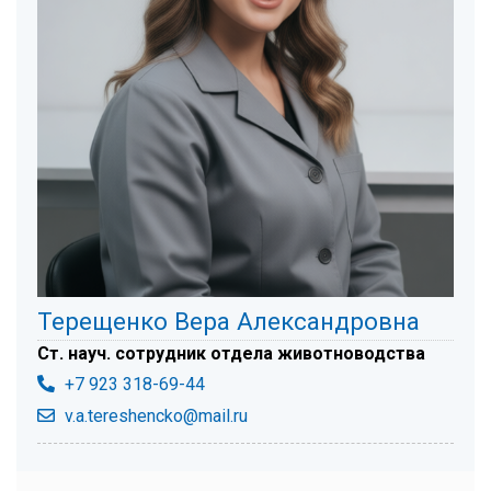
Терещенко Вера Александровна
Ст. науч. сотрудник отдела животноводства
+7 923 318-69-44
v.a.tereshencko@mail.ru