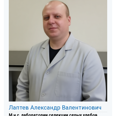
Лаптев Александр Валентинович
М.н.с. лаборатории селекции серых хлебов